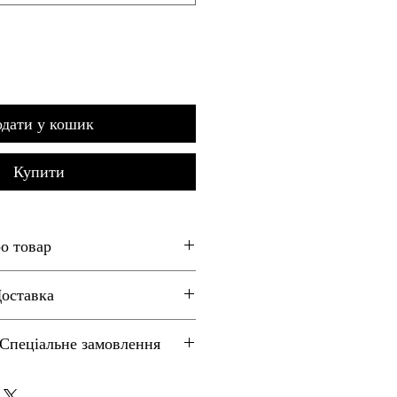
дати у кошик
Купити
о товар
he touch fabric
Доставка
bo of polyester and elastan)
in their original packaging
ping - 5-21 days (25 Euro)
-----------------------
 Спеціальне замовлення
на) - 2-5 днів (Нова Пошта) -
а дотик тканина
в вартість)
вк/ суміш поліестера та
 special orders or dilership
ами для спец.замовлень або