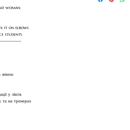
Товар відправляєть
дилерського предст
and woman:
fix it on elbows
ce students
-------------
 жінок:
ції у ліктя.
х та на тренерах