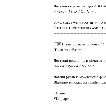
Доступно в розмірах для girls 
144cm / 154cm / S / M / L
Long sleeve with possibility to 
Perfect fit for couches and dan
------------------------------------
🇷🇺 Ніжна шовкова сорочка 🐆
(Поліестер/Еластан)
Доступні розміри для дівчаток та
144 см / 154 см / S / M / L
Довгий рукав із можливістю фікса
Відмінно виглядає на танцівниця
LA.тина.
ST.андарт.