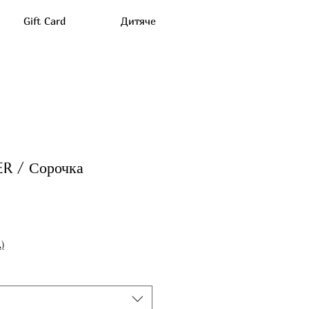
Gift Card
Дитяче
R / Сорочка
а
)