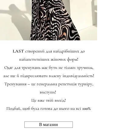
LAST створений для найдрібніших до
найапетитніших жіночих форм!
Одяг для тренувань має бути не тільки зручним,
але ще й підкреслювати власну індивідуальність!
Тренування – це генеральна репетиція турніру,
виступи!
Це вже твій вихід!
Подбай, щоб була готова до нього на всі 100%
В магазин