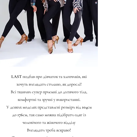
LAST подбав про дівчаток та хлопчиків, які
хочуть виглядати стильно, як дорослі!
Всі тканини супер приємні до дитячого тіла,
комфортні та зручні у використанні.
У деяких моделях представлені розміри від 104см
до 176см, так само можна підібрати одяг із
чоловічого та жіночого відділу
Виглядати треба яскраво!