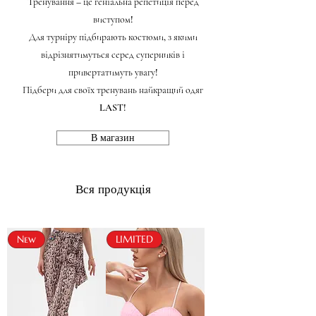
Тренування – це геніальна репетиція перед
виступом!
Для турніру підбирають костюми, з якими
відрізнятимуться серед суперників і
привертатимуть увагу!
Підбери для своїх тренувань найкращий одяг
LAST!
В магазин
Вся продукція
New
LIMITED