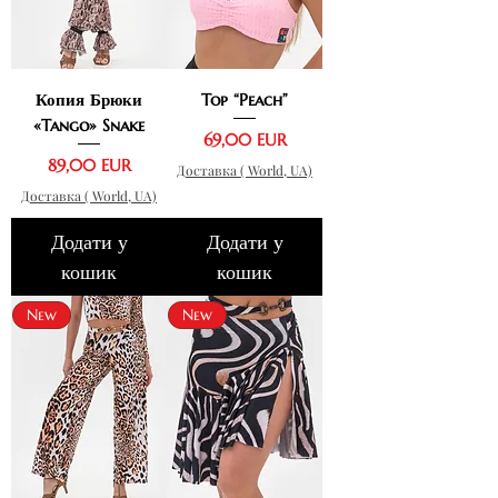
Копия Брюки
Top “Peach”
«Tango» Snake
Ціна
69,00 EUR
Ціна
89,00 EUR
Доставка ( World, UA)
Доставка ( World, UA)
Додати у
Додати у
кошик
кошик
New
New