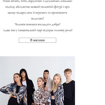
Наші штани, топи, кардигани з ідеальними лекалами
підійду абсолютно кожній чоловічій фігурі і при
цьому підкреслять її переваги та приховують
недоліки!
Чоловік повинен виглядати добре!
Адже він у танцювальній парі відіграє головну роль!
В магазин