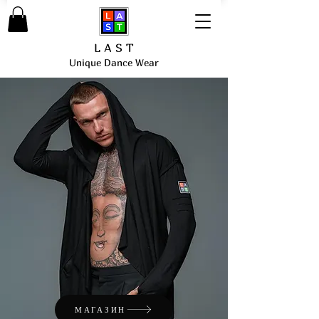
L A S T
Unique Dance Wear
МАГАЗИН