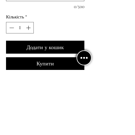
0/500
Кількість
*
Додати у кошик
Купити
Юбка для латиноамериканских танцев
На талии декоративный аксессуар
С трусиками
Політика
конфедіційності