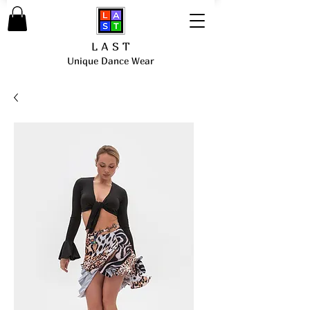
L A S T
Unique Dance Wear