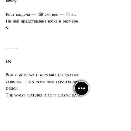
вкусу.
Рост модели — 168 см, вес — 53 кг.
На ней представлена юбка в размере
S.
⸻
EN
Black skirt with movable decorative
corners — a stylish and comfortable
design.
The waist features a soft elastic band
for a secure and comfortable fit.
The skirt comes without built-in
briefs — you can purchase them
separately on our website.