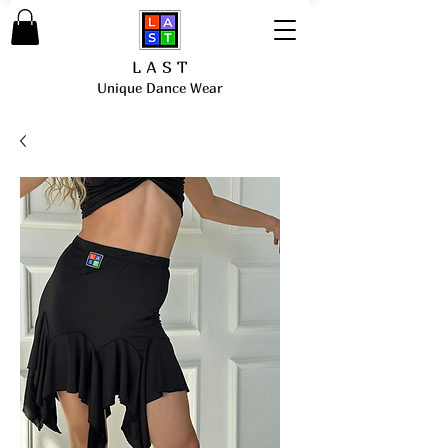
L A S T
Unique Dance Wear