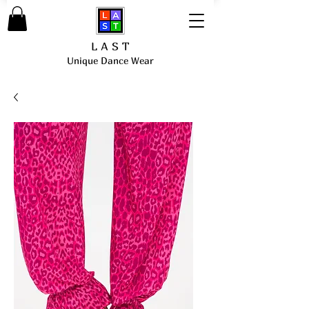
L A S T
Unique Dance Wear