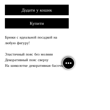
Додати у кошик
Купити
Брюки с идеальной посадкой на
любую фигуру!
Эластичный пояс без молнии
Декоративный пояс сверху
На шиколотке декоративная басочка
Идеально для танцоров латины и
стандарт, тренеров!
Рост модели 167см,
На ней одет размер брюк S