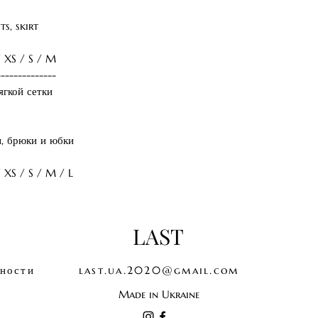
ts, skirt
/ XS / S / M
--------------
ягкой сетки
ы, брюки и юбки
 XS / S / M / L
LAST
ности
last.ua.2020@gmail.com
Made in Ukraine