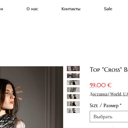
ин
О нас
Контакты
Sale
Top "Cross" B
Цена
59,00 €
Доставка ( World, UA
Size / Размер
*
Выбрать