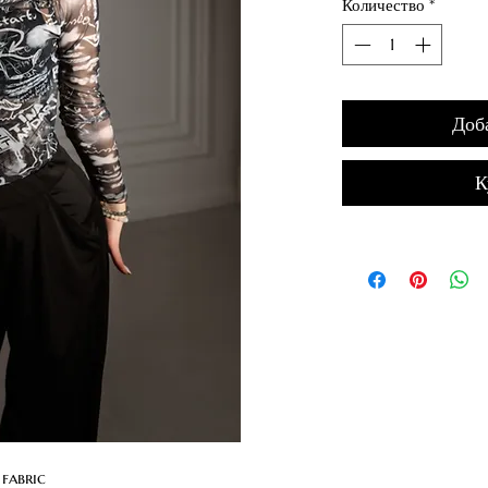
Количество
*
Доб
К
fabric