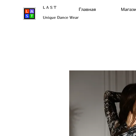
L A S T
Главная
Магаз
Unique Dance Wear