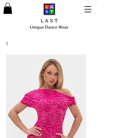
L A S T
Unique Dance Wear