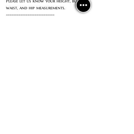
Please let us know your height, bust,
waist, and hip measurements.
---------------------------
Стрейч боди без чашечек для груди
Возможен выбор размера из
стандартных размеров
Мы можем пошить боди специально
по твоим меркам, напиши нам сволй
рост / обьем груди,талии и бедер
Политика
конфиденциальности
Договор оферты