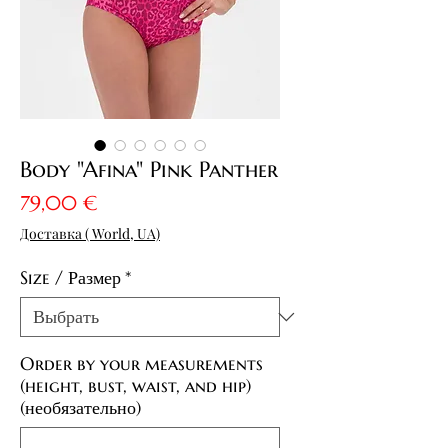
Body "Afina" Pink Panther
Цена
79,00 €
Доставка ( World, UA)
Size / Размер
*
Order by your measurements
(height, bust, waist, and hip)
(необязательно)