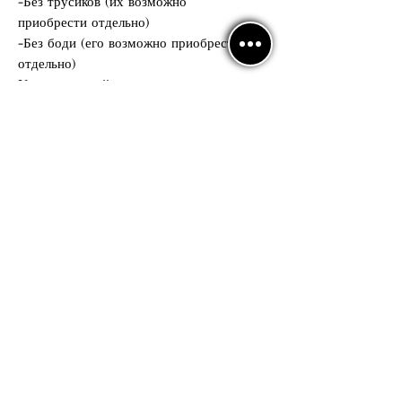
-Без трусиков (их возможно
приобрести отдельно)
-Без боди (его возможно приобрести
отдельно)
Универсальный размер, подходит на
рост от 155см до 175см
Возможно изготовление под ваш рост
отдельно!
Доступно во всех принтах от LAST
Идеально подходит :
- для тренеров бальных танцев
- профессиональных латино-
американских танцоров
- Pro-Am
Политика
конфиденциальности