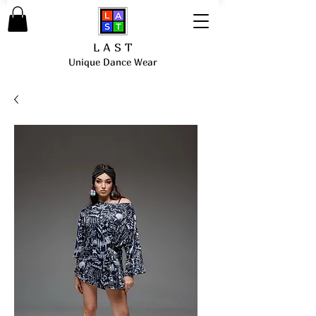
L A S T
Unique Dance Wear