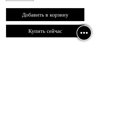
Добавить в корзину
Купить сейчас
Топ для танцев с узлом впереди и
пуговицей
Без чашечек с длинным рукавом
Политика
конфиденциальности
Договор оферты