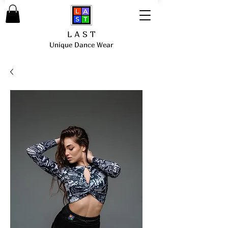
L A S T
Unique Dance Wear