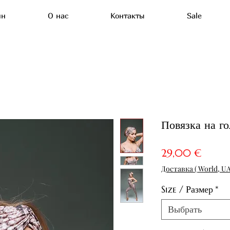
ин
О нас
Контакты
Sale
Повязка на го
Цена
29,00 €
Доставка ( World, UA
Size / Размер
*
Выбрать