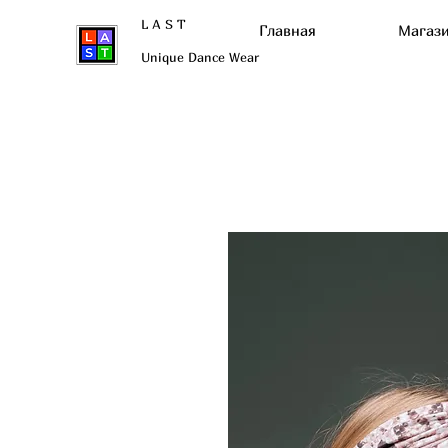
L A S T
Главная
Магаз
Unique Dance Wear