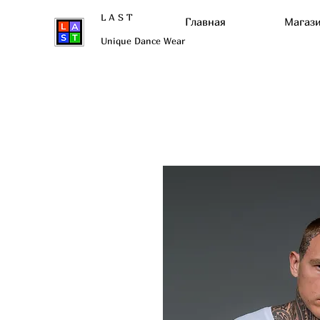
L A S T
Главная
Магаз
Unique Dance Wear