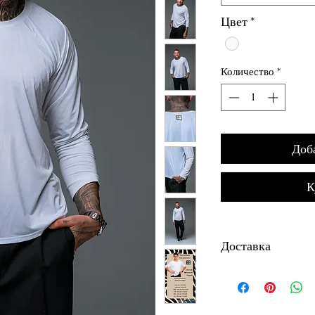
Цвет
*
Количество
*
Доб
К
Доставка
World Wide Shiping
Доставка (Украина)