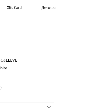
Gift Card
Детское
gsleeve
hite
)