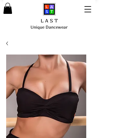
L A S T
Unique Dancewear