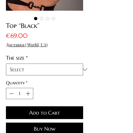
Top “Black”
Price
€69.00
Доставка ( World, UA)
The size
*
Quantity
*
Add to Cart
Buy Now