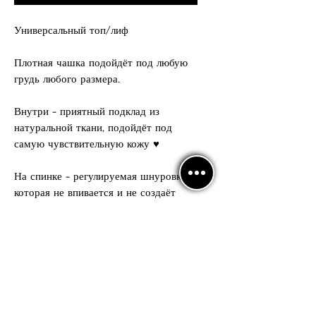
Универсальный топ/лиф
Плотная чашка подойдёт под любую
грудь любого размера.
Внутри - приятный подклад из
натуральной ткани, подойдёт под
самую чувствительную кожу ♥️
На спинке - регулируемая шнуровка,
которая не впивается и не создаёт
дискомфорта!
Может смотреться прекрасно в
комплекте с нашей рубашечкой,
любыми брюками или юбкой LAST 🖤