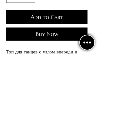
Add to Cart
Buy Now
Топ для танцев с узлом впереди и
пуговицей, двойной слой ткани
впереди и сзади.
Без чашечек
Politics
confidentiality
Contract offer