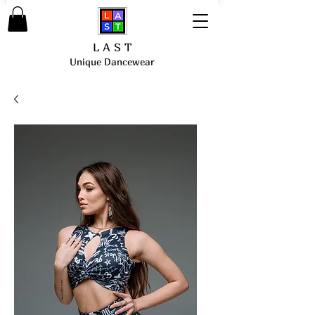
L A S T
Unique Dancewear