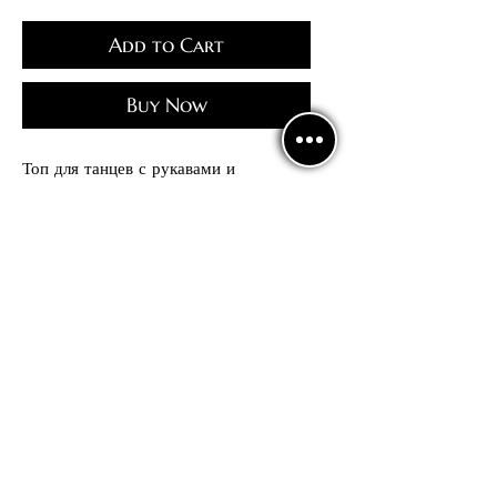
Add to Cart
Buy Now
Топ для танцев с рукавами и
декоративным кольцом под грудью.
Без чашечек
Politics
confidentiality
Contract offer