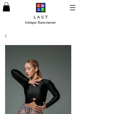
L A S T
Unique Dancewear